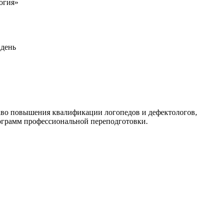
огия»
 день
аво повышения квалификации логопедов и дефектологов,
ограмм профессиональной переподготовки.