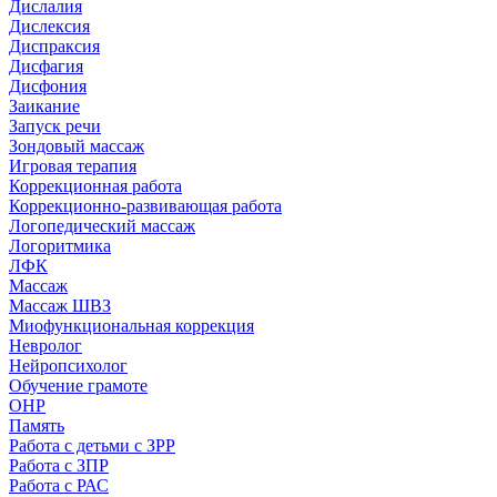
Дислалия
Дислексия
Диспраксия
Дисфагия
Дисфония
Заикание
Запуск речи
Зондовый массаж
Игровая терапия
Коррекционная работа
Коррекционно-развивающая работа
Логопедический массаж
Логоритмика
ЛФК
Массаж
Массаж ШВЗ
Миофункциональная коррекция
Невролог
Нейропсихолог
Обучение грамоте
ОНР
Память
Работа с детьми с ЗРР
Работа с ЗПР
Работа с РАС