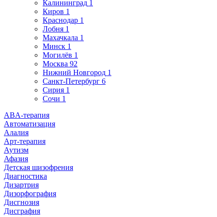
Калининград
1
Киров
1
Краснодар
1
Лобня
1
Махачкала
1
Минск
1
Могилёв
1
Москва
92
Нижний Новгород
1
Санкт-Петербург
6
Сирия
1
Сочи
1
ABA-терапия
Автоматизация
Алалия
Арт-терапия
Аутизм
Афазия
Детская шизофрения
Диагностика
Дизартрия
Дизорфография
Дисгнозия
Дисграфия