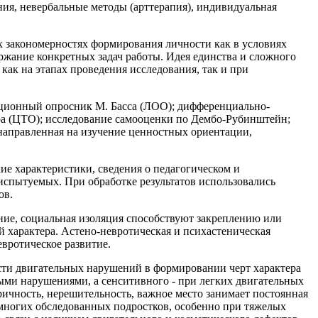
ия, невербальные методы (арттерапия), индивидуальная
 закономерностях формирования личности как в условиях
ржание конкретных задач работы. Идея единства и сложного
как на этапах проведения исследования, так и при
ационный опросник М. Басса (ЛОО); дифференциально-
а (ЦТО); исследование самооценки по Дембо-Рубинштейн;
 направленная на изучение ценностных ориентации,
ие характеристики, сведения о педагогическом и
испытуемых. При обработке результатов использовались
ов.
ние, социальная изоляция способствуют закреплению или
 характера. Астено-невротическая и психастеническая
вротическое развитие.
сти двигательных нарушений в формировании черт характера
ными нарушениями, а сенситивного - при легких двигательных
ричность, нерешительность, важное место занимает постоянная
 многих обследованных подростков, особенно при тяжелых