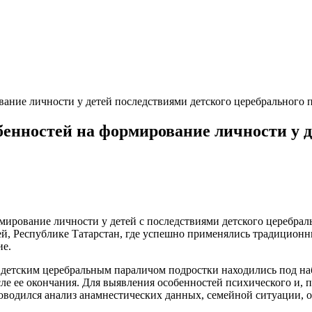
ание личности у детей последствиями детского церебрального 
бенностей на формирование личности у д
мирование личности у детей с последствиями детского церебра
й, Республике Татарстан, где успешно применялись традиционн
ие.
 детским церебральным параличом подростки находились под на
сле ее окончания. Для выявления особенностей психического и, 
роводился анализ анамнестических данных, семейной ситуации, 