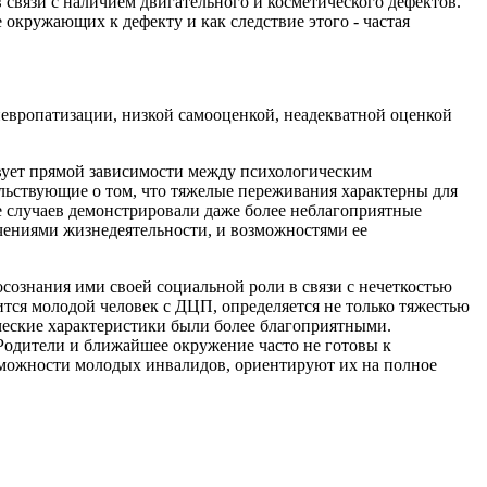
вязи с наличием двигательного и косметического дефектов.
кружающих к дефекту и как следствие этого - частая
 невропатизации, низкой самооценкой, неадекватной оценкой
твует прямой зависимости между психологическим
ьствующие о том, что тяжелые переживания характерны для
е случаев демонстрировали даже более неблагоприятные
ичениями жизнедеятельности, и возможностями ее
сознания ими своей социальной роли в связи с нечеткостью
тся молодой человек с ДЦП, определяется не только тяжестью
ические характеристики были более благоприятными.
Родители и ближайшее окружение часто не готовы к
зможности молодых инвалидов, ориентируют их на полное