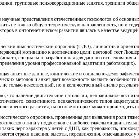
одики: групповые психокоррекционные занятия, тренинги общен
 научные представления отечественных психологов об основных
лить не только общую теоретическую направленность, но и соде
оров в онтогенетическом развитии явилась в качестве ведущей 
гический диагностический опросник (ПДО), личностный ориент
змеряющий мотивацию к достижению цели; цветовой тест Люшер
(анкета, специально разработанная для данного исследования и
определения уровня профессиональной адаптации работающих).
жащая анкетные данные, клинические и социально-демографическ
еских методов и анкет дает возможность выявить особенности 
 не только качественный, но и количественный анализ результат
ло, что наличие двигательной патологии, неправильное воспита
тического, сенситивного, психастенического типов акцентуаций
логического развития, на основе которых может происходить не
ностического опросника, проведенная для выявления роли тяже
вротического типа у подростков с наиболее тяжелыми двигатель
таких черт характера у детей с ДЦП, как тревожность, ипохонд
ляются страхи падения, высоты, передвижения, отмечавшиеся у