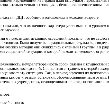
льными нарушениями на первый план выступают переживания в с
значительно меньшая изоляция ребенка, повышенное внимание о
ледствия ДЦП особенно в юношеском и молодом возрасте.
пе показали, что их личность характеризуется высоким уровнем
ией мужчин.
ыми о тяжести двигательных нарушений показало, что не сущес
атологии. Были получены парадоксальные результаты, свидетел
гических методик они сближались с членами I группы, а в ряд
оли социальной ситуации, в которой находится человек с огран
яженность, неудовлетворенность собой связана с трудностями о
оциальных последствий. Социальная ситуация, в которой находи
и оценивает эту ситуацию. Так, в период обучения их психолог
ания как бы утратили установки, сформированные педагогами. 
овательных учреждениях, недооценивают или переоценивают во
ктора:
ение больного;