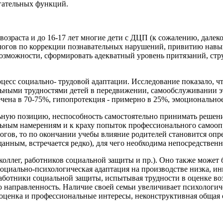
игательных функций.
 возраста и до 16-17 лет многие дети с ДЦП (к сожалению, дале
хологов по коррекции познавательных нарушений, привитию навы
возможности, сформировать адекватный уровень притязаний, стр
оцесс социально- трудовой адаптации. Исследование показало, 
льными трудностями детей в передвижении, самообслуживании э
на в 70-75%, гипопротекция - примерно в 25%, эмоциональное 
ьную позицию, неспособность самостоятельно принимать решени
ным намерениям и к краху попыток профессионального самоопре
гогов, то по окончании учебы влияние родителей становится оп
анным, встречается редко), для чего необходима непосредственн
коллег, работников социальной защиты и пр.). Оно также может
Социально-психологическая адаптация на производстве низка, и
Работники социальной защиты, испытывая трудности в оценке во
 направленность. Наличие своей семьи увеличивает психологиче
ооценка и профессиональные интересы, неконструктивная общая 