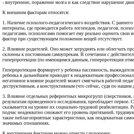
- внутренние, поражение мозга и как следствие нарушение дв
К внешним факторам относятся:
1. Наличие психолого-педагогического воздействия. С раннего
интернаты, где проводится работа логопедов, педагогов, пси
педагогами, психологами помогает ему реально оценить свои 
фактор при существующем положении вещей отсутствует.
2. Влияние родителей. Оно может затруднять или облегчать пр
склонны к постоянным самоупрекам. В сочетании с действите
гиперпротекции (по имеющимся данным, гиперпротекция отмече
Гиперпротекция формирует у ребенка пассивность, выжидател
ребенка в дальнейшем приводит к неадекватным профессиональ
негативное влияние родителей может смягчаться работой педа
деструктивным, а конструктивным (что сейчас, судя по нашим д
3. Влияние отдельных референтных микрогрупп (сверстников, 
результатам проведенного исследования, преобладает первое. 
сказывается на уровне их социально-трудовой реабилитации. 
подчас неадекватно снижают его уровень притязаний, трудовую
такие неблагоприятные характеристики, как неадекватная сам
значимых отношениях.
К внутренним факторам можно отнести следующие: