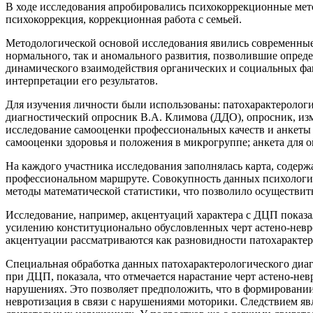
В ходе исследования апробировались психокоррекционные мет
психокоррекция, коррекционная работа с семьей.
Методологической основой исследования явились современные
нормального, так и аномального развития, позволившие опреде
динамического взаимодействия органических и социальных факт
интерпретации его результатов.
Для изучения личности были использованы: патохарактероло
диагностический опросник В.А. Климова (ДДО), опросник, и
исследование самооценки профессиональных качеств и анкеты 
самооценки здоровья и положения в микрогруппе; анкета для 
На каждого участника исследования заполнялась карта, содер
профессиональном маршруте. Совокупность данных психологич
методы математической статистики, что позволило осуществить
Исследование, например, акцентуаций характера с ДЦП показа
усилению конституционально обусловленных черт астено-невро
акцентуации рассматриваются как разновидности патохарактеро
Специальная обработка данных патохарактерологического диаг
при ДЦП, показала, что отмечается нарастание черт астено-не
нарушениях. Это позволяет предположить, что в формировании 
невротизация в связи с нарушениями моторики. Следствием яв