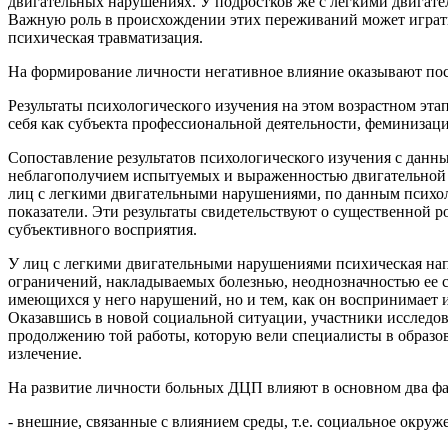
двигательных нарушениях. У подростков же с легкими двигате
Важную роль в происхождении этих переживаний может играть 
психическая травматизация.
На формирование личности негативное влияние оказывают пос
Результаты психологического изучения на этом возрастном эта
себя как субъекта профессиональной деятельности, феминизац
Сопоставление результатов психологического изучения с данн
неблагополучием испытуемых и выраженностью двигательной п
лиц с легкими двигательными нарушениями, по данным психоло
показатели. Эти результаты свидетельствуют о существенной р
субъективного восприятия.
У лиц с легкими двигательными нарушениями психическая напр
ограничений, накладываемых болезнью, неоднозначностью ее с
имеющихся у него нарушений, но и тем, как он воспринимает 
Оказавшись в новой социальной ситуации, участники исследов
продолжению той работы, которую вели специалисты в образ
излечение.
На развитие личности больных ДЦП влияют в основном два фа
- внешние, связанные с влиянием среды, т.е. социальное окруж