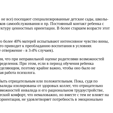
ко не все) посещают специализированные детские сады, школы-
ков самообслуживания и пр. Постоянный контакт ребенка с
уктуру ценностных ориентации. В более старшем возрасте этот
что более 40% матерей испытывают интенсивное чувство вины,
то приводит к преобладанию воспитания в условиях
отвержение - в 3-4% случаев).
я, что при неправильной оценке родителями возможностей
деления. При этом, если в период обучения ребенка
ределяющим, поэтому крайне важно, чтобы оно было не
ая работа психолога.
 быть отрицательным или положительным. Пока, судя по
нвалиды изолированы от здоровых коллег, что отрицательно
зможностей инвалида и его рациональном трудоустройстве,
ский комфорт, что немаловажно, но вместе с тем не влияет на
ориентация, не удовлетворяет потребность в эмоционально