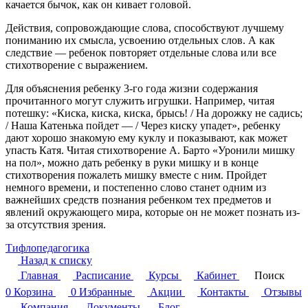
качается бычок, как он кивает головой.
Действия, сопровождающие слова, способствуют лучшему
пониманию их смысла, усвоению отдельных слов. А как
следствие — ребенок повторяет отдельные слова или все
стихотворение с выражением.
Для объяснения ребенку 3-го года жизни содержания
прочитанного могут служить игрушки. Например, читая
потешку: «Киска, киска, киска, брысь! / На дорожку не садись;
/ Наша Катенька пойдет — / Через киску упадет», ребенку
дают хорошо знакомую ему куклу и показывают, как может
упасть Катя. Читая стихотворение А. Барто «Уронили мишку
на пол», можно дать ребенку в руки мишку и в конце
стихотворения пожалеть мишку вместе с ним. Пройдет
немного времени, и постепенно слово станет одним из
важнейших средств познания ребенком тех предметов и
явлений окружающего мира, которые он не может познать из-
за отсутствия зрения.
Тифлопедагогика
Назад к списку
Главная
Расписание
Курсы
Кабинет
Поиск
0
Корзина
0
Избранные
Акции
Контакты
Отзывы
Компания
Документы
Блог