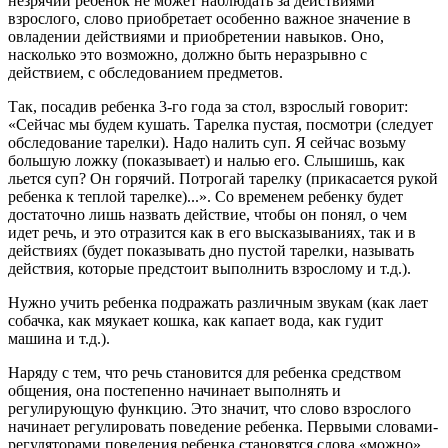
незрячий ребенок не может наблюдать за действиями
взрослого, слово приобретает особенно важное значение в
овладении действиями и приобретении навыков. Оно,
насколько это возможно, должно быть неразрывно с
действием, с обследованием предметов.
Так, посадив ребенка 3-го года за стол, взрослый говорит:
«Сейчас мы будем кушать. Тарелка пустая, посмотри (следует
обследование тарелки). Надо налить суп. Я сейчас возьму
большую ложку (показывает) и налью его. Слышишь, как
льется суп? Он горячий. Потрогай тарелку (прикасается рукой
ребенка к теплой тарелке)...». Со временем ребенку будет
достаточно лишь назвать действие, чтобы он понял, о чем
идет речь, и это отразится как в его высказываниях, так и в
действиях (будет показывать дно пустой тарелки, называть
действия, которые предстоит выполнить взрослому и т.д.).
Нужно учить ребенка подражать различным звукам (как лает
собачка, как мяукает кошка, как капает вода, как гудит
машина и т.д.).
Наряду с тем, что речь становится для ребенка средством
общения, она постепенно начинает выполнять и
регулирующую функцию. Это значит, что слово взрослого
начинает регулировать поведение ребенка. Первыми словами-
регуляторами поведения ребенка становятся слова «можно»,