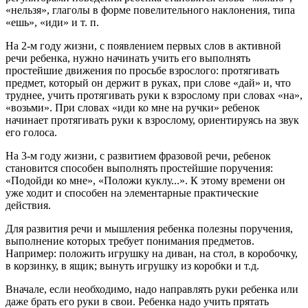
«нельзя», глаголы в форме повелительного наклонения, типа
«ешь», «иди» и т. п.
На 2-м году жизни, с появлением первых слов в активной
речи ребенка, нужно начинать учить его выполнять
простейшие движения по просьбе взрослого: протягивать
предмет, который он держит в руках, при слове «дай» и, что
труднее, учить протягивать руки к взрослому при словах «на»,
«возьми». При словах «иди ко мне на ручки» ребенок
начинает протягивать руки к взрослому, ориентируясь на звук
его голоса.
На 3-м году жизни, с развитием фразовой речи, ребенок
становится способен выполнять простейшие поручения:
«Подойди ко мне», «Положи куклу...». К этому времени он
уже ходит и способен на элементарные практические
действия.
Для развития речи и мышления ребенка полезны поручения,
выполнение которых требует понимания предметов.
Например: положить игрушку на диван, на стол, в коробочку,
в корзинку, в ящик; вынуть игрушку из коробки и т.д.
Вначале, если необходимо, надо направлять руки ребенка или
даже брать его руки в свои. Ребенка надо учить прятать