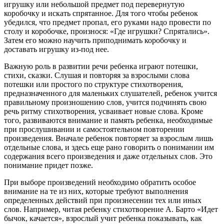
игрушку или небольшой предмет под перевернутую
коробочку и искать спрятанное. Для того чтобы ребенок
убедился, что предмет пропал, его руками надо провести по
столу и коробочке, произнося: «Где игрушки? Спрятались».
Затем его можно научить приподнимать коробочку и
доставать игрушку из-под нее.
Важную роль в развитии речи ребенка играют потешки,
стихи, сказки. Слушая и повторяя за взрослыми слова
потешки или простого по структуре стихотворения,
предназначенного для маленьких слушателей, ребенок учится
правильному произношению слов, учится подчинять свою
речь ритму стихотворения, усваивает новые слова. Кроме
того, развиваются внимание и память ребенка, необходимые
при прослушивании и самостоятельном повторении
произведения. Вначале ребенок повторяет за взрослым лишь
отдельные слова, и здесь еще рано говорить о понимании им
содержания всего произведения и даже отдельных слов. Это
понимание придет позже.
При выборе произведений необходимо обратить особое
внимание на те из них, которые требуют выполнения
определенных действий при произнесении тех или иных
слов. Например, читая ребенку стихотворение А. Барто «Идет
бычок, качается», взрослый учит ребенка показывать, как