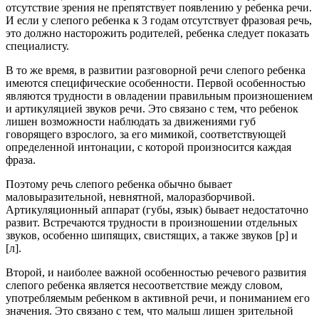
отсутствие зрения не препятствует появлению у ребенка речи.
И если у слепого ребенка к 3 годам отсутствует фразовая речь,
это должно насторожить родителей, ребенка следует показать
специалисту.
В то же время, в развитии разговорной речи слепого ребенка
имеются специфические особенности. Первой особенностью
являются трудности в овладении правильным произношением
и артикуляцией звуков речи. Это связано с тем, что ребенок
лишен возможности наблюдать за движениями губ
говорящего взрослого, за его мимикой, соответствующей
определенной интонации, с которой произносится каждая
фраза.
Поэтому речь слепого ребенка обычно бывает
маловыразительной, невнятной, малоразборчивой.
Артикуляционный аппарат (губы, язык) бывает недостаточно
развит. Встречаются трудности в произношении отдельных
звуков, особенно шипящих, свистящих, а также звуков [р] и
[л].
Второй, и наиболее важной особенностью речевого развития
слепого ребенка является несоответствие между словом,
употребляемым ребенком в активной речи, и пониманием его
значения. Это связано с тем, что малыш лишен зрительной