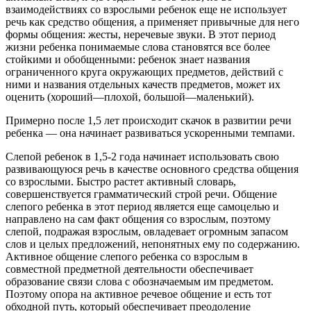
взаимодействиях со взрослыми ребенок еще не использует
речь как средство общения, а применяет привычные для него
формы общения: жесты, неречевые звуки. В этот период
жизни ребенка понимаемые слова становятся все более
стойкими и обобщенными: ребенок знает названия
ограниченного круга окружающих предметов, действий с
ними и названия отдельных качеств предметов, может их
оценить (хороший—плохой, большой—маленький).
Примерно после 1,5 лет происходит скачок в развитии речи
ребенка — она начинает развиваться ускоренными темпами.
Слепой ребенок в 1,5-2 года начинает использовать свою
развивающуюся речь в качестве основного средства общения
со взрослыми. Быстро растет активный словарь,
совершенствуется грамматический строй речи. Общение
слепого ребенка в этот период является еще самоцелью и
направлено на сам факт общения со взрослым, поэтому
слепой, подражая взрослым, овладевает огромным запасом
слов и целых предложений, непонятных ему по содержанию.
Активное общение слепого ребенка со взрослым в
совместной предметной деятельности обеспечивает
образование связи слова с обозначаемым им предметом.
Поэтому опора на активное речевое общение и есть тот
обходной путь, который обеспечивает преодоление