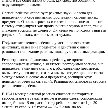
слепого все более важную роль, как средство общения с
окружающими людьми.
Слепой ребенок использует речевые звуки и слова для
привлечения к себе внимания, достижения определенных
предметов. Отклик взрослых и их эмоциональное отношение
к этому стимулирует как произношение звуков и слов, так и
слуховое восприятие слепого. Он начинает по голосу узнавать
родных и близких, отличать их от чужих.
Побуждение слепого ребенка к участию во всех этих
действиях, называние предметов и действий с ними
развивают понимание речи, активизируют ответные реакции.
Речь взрослого, обращенная к ребенку, не просто
сопровождает действие, а является необходимым звеном, она
привлекает внимание слепого к обследованию предметов,
вызывает у него интерес и тем самым создает прочные связи
между словом и осязаемым предметом, расширяя круг
понимания речевых ситуаций. Развивается смысловая сторона
речи слепого ребенка.
В 10-11 месяцев слепой ребенок способен повторить за
взрослым новые звуки, а потом и новые слова, сопровождая
ими действия. В возрасте 1 года ребенок имеет от 1 до 20
активных слов, к 1,5 годам — 36-95 слов, но во