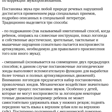
по коррекции звукопроизношения.
Постановка звука при любой природе речевых нарушений
достигается применением ряда специальных приемов,
подробно описанных в специальной литературе.
Традиционно выделяется три способа:
- по подражанию (так называемый имитативный способ, когда
ребенок, опираясь на словесные инструкции, показ логопеда
и собственные акустические, зрительные, тактильные и
мышечные ощущения сознательно пытается воспроизвести
артикуляцию, необходимую для правильного произнесения
того или иного звука);
- смешанный (основывается на совмещении двух предыдущих
способов; в данном случае постановочные логопедические
зонды выполняют вспомогательную функцию для выработки
более точных и полных артикуляционных движений).
Вниманию логопедов предлагается набор постановочных
проволочных зондов. Механическое воздействие значительно
ускоряет процесс постановки звуков. Особенно у детей,
которые не могут воспроизвести за логопедом некоторые
точные движения (например: ребенок не может
самостоятельно удерживать язык у нижних резцов; поднять
переднюю часть языка к верхним зубам или на верхнюю
губу). Постепенно полученный с механической помощью