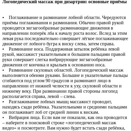
Логопедический массаж при дизартрии: основные приёмы
• Поглаживание и разминание лобной области. Чередуются
приёмы поглаживания и разминания. Обычно правой рукой
проводятся зигзагообразные разминающие движения в
направлении поперёк лба к началу роста волос. Вслед за этим
левая рука последовательно совершает лёгкое поглаживающее
движение от лобного бугра к виску слева, затем справа.
• Разминание носа. Поддерживая затылок ребёнка левой
рукой, массажист указательным и большим пальцами правой
руки совершает слегка вибрирующие зигзагообразные
движения от кончика и крыльев к основанию носа.
• Разминание скуловых областей. Логопедический массаж
выполняется обеими руками. Большие и указательные пальцы
сгибаются под углом 90 градусов и разминают лицо в
направлении от нижней челюсти к уху, скуловой области и
нижнему веку. При разминании правой стороны логопед
располагается справа, левой – слева.
• Разглаживание лобных мышц массажист проводит,
находясь сзади ребёнка. Указательными и средними пальцами
он поглаживает лоб от средней линии к вискам.
• Вибрация лица. Если вам не показали, как она проводится
– наберите в поисковой строке «логопедический массаж
видео» и посмотрите. Вам нужно будет встать сзади ребёнка,