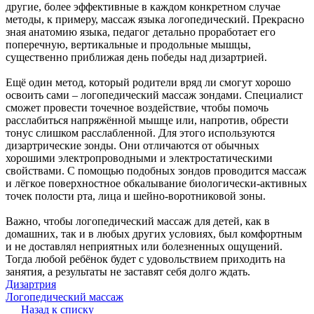
другие, более эффективные в каждом конкретном случае
методы, к примеру, массаж языка логопедический. Прекрасно
зная анатомию языка, педагог детально проработает его
поперечную, вертикальные и продольные мышцы,
существенно приближая день победы над дизартрией.
Ещё один метод, который родители вряд ли смогут хорошо
освоить сами – логопедический массаж зондами. Специалист
сможет провести точечное воздействие, чтобы помочь
расслабиться напряжённой мышце или, напротив, обрести
тонус слишком расслабленной. Для этого используются
дизартрические зонды. Они отличаются от обычных
хорошими электропроводными и электростатическими
свойствами. С помощью подобных зондов проводится массаж
и лёгкое поверхностное обкалывание биологически-активных
точек полости рта, лица и шейно-воротниковой зоны.
Важно, чтобы логопедический массаж для детей, как в
домашних, так и в любых других условиях, был комфортным
и не доставлял неприятных или болезненных ощущений.
Тогда любой ребёнок будет с удовольствием приходить на
занятия, а результаты не заставят себя долго ждать.
Дизартрия
Логопедический массаж
Назад к списку