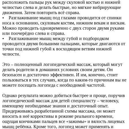
расположить пальцы рук между скуловой костью и нижней
челюстью слева и делать быстрые, но мягкие вибрирующие
движения. Затем повторить всё справа.
• Разглаживание мышц под глазами проводится от спинки
носа к основанию, скуловым костям, нижним векам и вискам.
Можно проводить одновременно с двух сторон двумя руками
или поочерёдно слева и справа.
• Разглаживание мышц между губой и подбородком
проводится двумя большими пальцами, которые двигаются от
точки под нижней губой к восходящим ветвям нижней
челюсти.
Это – полноценный логопедический массаж, который могут
делать родители в домашних условиях своим детям. Он
безопасен и достаточно эффективен. И им, конечно, стоит
пользоваться в тех случаях, когда по каким-то причинам вы не
можете посещать логопеда с необходимой частотой.
Однако результата можно добиться быстрее и проще, поручив
логопедический массаж для детей специалисту – человеку,
имеющему необходимые знания и достаточный опыт.
Придерживаясь разработанной схемы массажа, он может
вносить в неё коррективы в режиме реального времени,
ощущая кончиками пальцев все «зажимы» и вялость лицевых
мышц ребёнка. Кроме того, логопед может применять и