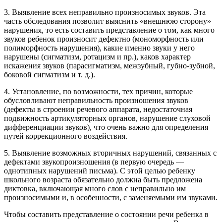
3. Выявление всех неправильно произносимых звуков. Эта
часть обследования позволит выяснить «внешнюю сторону»
нарушения, то есть составить представление о том, как много
звуков ребенок произносит дефектно (мономорфность или
полиморфность нарушения), какие именно звуки у него
нарушены (сигматизм, ротацизм и пр.), каков характер
искажения звуков (парасигматизм, межзубный, губно-зубной,
боковой сигматизм и т. д.).
4. Установление, по возможности, тех причин, которые
обусловливают неправильность произношения звуков
(дефекты в строении речевого аппарата, недостаточная
подвижность артикуляторных органов, нарушение слуховой
дифференциации звуков), что очень важно для определения
путей коррекционного воздействия.
5. Выявление возможных вторичных нарушений, связанных с
дефектами звукопроизношения (в первую очередь —
однотипных нарушений письма). С этой целью ребенку
школьного возраста обязательно должна быть предложена
диктовка, включающая много слов с неправильно им
произносимыми и, в особенности, с заменяемыми им звуками.
Чтобы составить представление о состоянии речи ребенка в