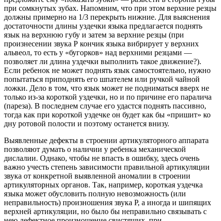
при сомкнутых зубах. Напомним, что при этом верхние резцы
должны примерно на 1/3 перекрыть нижние. Для выяснения
достаточности длины уздечки языка предлагается поднять
язык на верхнюю губу и затем за верхние резцы (при
произнесении звука Р кончик языка вибрирует у верхних
альвеол, то есть у «бугорков» над верхними резцами —
позволяет ли длина уздечки выполнить такое движение?).
Если ребенок не может поднять язык самостоятельно, нужно
попытаться приподнять его шпателем или ручкой чайной
ложки. Дело в том, что язык может не подниматься вверх не
только из-за короткой уздечки, но и по причине его паралича
(пареза). В последнем случае его удастся поднять пассивно,
тогда как при короткой уздечке он будет как бы «пришит» ко
дну ротовой полости и поэтому останется внизу.
Выявленные дефекты в строении артикуляторного аппарата
позволяют думать о наличии у ребенка механической
дислалии. Однако, чтобы не впасть в ошибку, здесь очень
важно учесть степень зависимости правильной артикуляции
звука от конкретной выявленной аномалии в строении
артикуляторных органов. Так, например, короткая уздечка
языка может обусловить полную невозможность (или
неправильность) произношения звука Р, а иногда и шипящих
верхней артикуляции, но было бы неправильно связывать с
нею дефектное произношение свистящих, при