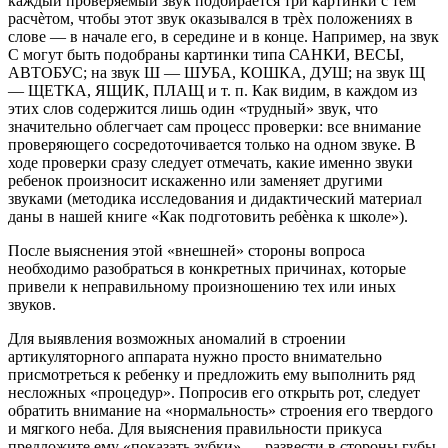
каждый проверяемый звук подбирается три картинки с тем
расчѐтом, чтобы этот звук оказывался в трѐх положениях в
слове — в начале его, в середине и в конце. Например, на звук
С могут быть подобраны картинки типа САНКИ, ВЕСЫ,
АВТОБУС; на звук Ш — ШУБА, КОШКА, ДУШ; на звук Щ
— ЩЕТКА, ЯЩИК, ПЛАЩ и т. п. Как видим, в каждом из
этих слов содержится лишь один «трудный» звук, что
значительно облегчает сам процесс проверки: все внимание
проверяющего сосредоточивается только на одном звуке. В
ходе проверки сразу следует отмечать, какие именно звуки
ребенок произносит искаженно или заменяет другими
звуками (методика исследования и дидактический материал
даны в нашей книге «Как подготовить ребѐнка к школе»).
После выяснения этой «внешней» стороны вопроса
необходимо разобраться в конкретных причинах, которые
привели к неправильному произношению тех или иных
звуков.
Для выявления возможных аномалий в строении
артикуляторного аппарата нужно просто внимательно
присмотреться к ребенку и предложить ему выполнить ряд
несложных «процедур». Попросив его открыть рот, следует
обратить внимание на «нормальность» строения его твердого
и мягкого неба. Для выяснения правильности прикуса
предложите ему «показать зубки» — развести в стороны губы