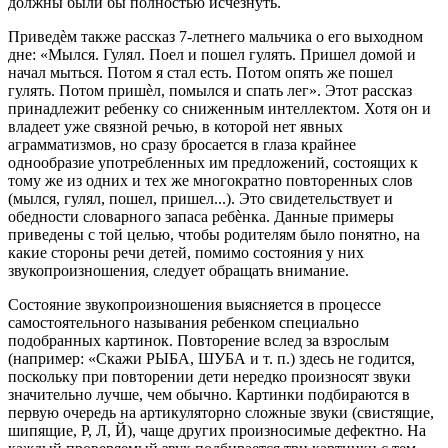
должны были бы полностью исчезнуть.
Приведѐм также рассказ 7-летнего мальчика о его выходном
дне: «Мылся. Гулял. Поел и пошел гулять. Пришел домой и
начал мыться. Потом я стал есть. Потом опять же пошел
гулять. Потом пришѐл, помылся и спать лег». Этот рассказ
принадлежит ребенку со сниженным интеллектом. Хотя он и
владеет уже связной речью, в которой нет явных
аграмматизмов, но сразу бросается в глаза крайнее
однообразие употребленных им предложений, состоящих к
тому же из одних и тех же многократно повторенных слов
(мылся, гулял, пошел, пришел...). Это свидетельствует и
обедности словарного запаса ребѐнка. Данные примеры
приведены с той целью, чтобы родителям было понятно, на
какие стороны речи детей, помимо состояния у них
звукопроизношения, следует обращать внимание.
Состояние звукопроизношения выясняется в процессе
самостоятельного называния ребенком специально
подобранных картинок. Повторение вслед за взрослым
(например: «Скажи РЫБА, ШУБА и т. п.) здесь не годится,
поскольку при повторении дети нередко произносят звуки
значительно лучше, чем обычно. Картинки подбираются в
первую очередь на артикуляторно сложные звуки (свистящие,
шипящие, Р, Л, Й), чаще других произносимые дефектно. На