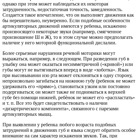
однако при этом может наблюдаться их некоторая
затрудненность, недостаточная точность, замедленность.
Создается такое впечатление, что он выполняет движения как
бы нерешительно, неуверенно. Если подобные особенности
артикуляторных движений имеются у ребенка, искаженно
произносящего некоторые звуки (например, смягченное
произношение Ш и Ж), то в этом случае можно предполагать
наличие у него моторной функциональной дислалии.
Более серьезные нарушения речевой моторики могут
выражаться, например, в следующем. При разведении губ в
улыбку она может оказаться несимметричной («кривой») или
губы могут не вытягиваться вперед в виде «хоботка». Язык
при высовывании изо рта может отклоняться в одну сторону,
непроизвольно загибаться на нижнюю губу (ребенок не может
удерживать его «прямо»), становиться узким или постоянно
подергиваться; он может также не подниматься к верхней
губе без помощи нижней, ребѐнок не может его «распластать»
и т. п. Все это будет свидетельствовать о наличии
«дизартрического компонента», связанного с парезами
артикуляторных мышц.
При выявлении у ребенка любого возраста подобных
затруднений в движениях губ и языка следует обратить особое
внимание на сам характер искажения звуков. Так, при