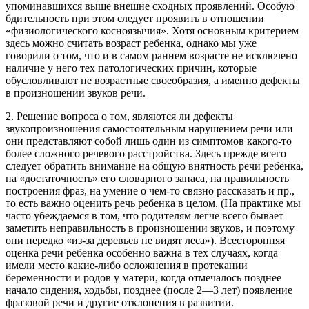
упоминавшихся выше внешне сходных проявлений. Особую
бдительность при этом следует проявить в отношении
«физиологического косноязычия». Хотя основным критерием
здесь можно считать возраст ребенка, однако мы уже
говорили о том, что и в самом раннем возрасте не исключено
наличие у него тех патологических причин, которые
обусловливают не возрастные своеобразия, а именно дефекты
в произношении звуков речи.
2. Решение вопроса о том, являются ли дефекты
звукопроизношения самостоятельным нарушением речи или
они представляют собой лишь один из симптомов какого-то
более сложного речевого расстройства. Здесь прежде всего
следует обратить внимание на общую внятность речи ребенка,
на «достаточность» его словарного запаса, на правильность
построения фраз, на умение о чем-то связно рассказать и пр.,
то есть важно оценить речь ребенка в целом. (На практике мы
часто убеждаемся в том, что родителям легче всего бывает
заметить неправильность в произношении звуков, и поэтому
они нередко «из-за деревьев не видят леса»). Всесторонняя
оценка речи ребенка особенно важна в тех случаях, когда
имели место какие-либо осложнения в протекании
беременности и родов у матери, когда отмечалось позднее
начало сидения, ходьбы, позднее (после 2—3 лет) появление
фразовой речи и другие отклонения в развитии.