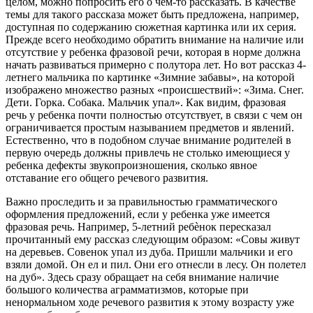
целом, можно попросить его о чем-то рассказать. В качестве
темы для такого рассказа может быть предложена, например,
доступная по содержанию сюжетная картинка или их серия.
Прежде всего необходимо обратить внимание на наличие или
отсутствие у ребенка фразовой речи, которая в норме должна
начать развиваться примерно с полутора лет. Но вот рассказ 4-
летнего мальчика по картинке «Зимние забавы», на которой
изображено множество разных «происшествий»: «Зима. Снег.
Дети. Горка. Собака. Мальчик упал». Как видим, фразовая
речь у ребенка почти полностью отсутствует, в связи с чем он
ограничивается простым называнием предметов и явлений.
Естественно, что в подобном случае внимание родителей в
первую очередь должны привлечь не столько имеющиеся у
ребенка дефекты звукопроизношения, сколько явное
отставание его общего речевого развития.
Важно проследить и за правильностью грамматического
оформления предложений, если у ребенка уже имеется
фразовая речь. Например, 5-летний ребѐнок пересказал
прочитанный ему рассказ следующим образом: «Совы живут
на деревьев. Совенок упал из дуба. Пришли мальчики и его
взяли домой. Он ел и пил. Они его отнесли в лесу. Он полетел
на дуб». Здесь сразу обращает на себя внимание наличие
большого количества аграмматизмов, которые при
ненормальном ходе речевого развития к этому возрасту уже