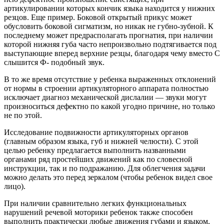
артикулировании которых кончик языка находится у нижних
резцов. Еще пример. Боковой открытый прикус может
обусловить боковой сигматизм, но никак не губно-зубной. К
последнему может предрасполагать прогнатия, при наличии
которой нижняя губа часто непроизвольно подтягивается под
выступающие вперед верхние резцы, благодаря чему вместо С
слышится Ф- подобный звук.
В то же время отсутствие у ребенка выраженных отклонений
от нормы в строении артикуляторного аппарата полностью
исключает диагноз механической дислалии — звуки могут
произноситься дефектно по какой угодно причине, но только
не по этой.
Исследование подвижности артикуляторных органов
(главным образом языка, губ и нижней челюсти). С этой
целью ребенку предлагается выполнить названными
органами ряд простейших движений как по словесной
инструкции, так и по подражанию. Для облегчения задачи
можно делать это перед зеркалом (чтобы ребенок видел свое
лицо).
При наличии сравнительно легких функциональных
нарушений речевой моторики ребенок также способен
выполнить практически любые движения губами и языком,