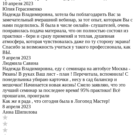
10 апреля 2023
Юлия Герасименко
Надежда Владимировна, хотела бы поблагодарить Вас за
замечательный вчерашний вебинар, за тот опыт, которым Вы с
нами поделились. Я была в числе онлайн- слушателей, очень
понравилась подача материала, что он полностью состоял из
практики - бери и сразу применяй и теплая, душевная
атмосфера, которая чувствовалась даже по ту сторону экрана!
Спасибо за возможность учиться у такого профессионала, как
ВЫ.
9 апреля 2023
Людмила Савина
Надежда Владимировна, еду с семинара на автобусе Москва -
Рязань! В руках Ваш лист - план ! Перечитала, вспомнила! С
понедельника убираю карточки , несу в сад балансир и
мешочки! Начинается новая жизнь! Смело заявляю, что это
лучший семинар за последнее время! 95% практики! Всë
прошагали, проиграли
Как же я рада , что сегодня была в Логопед Мастер!
8 апреля 2023
Анна Шипилова