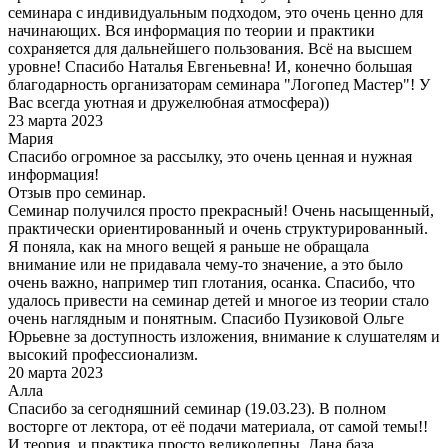
семинара с индивидуальным подходом, это очень ценно для
начинающих. Вся информация по теории и практики
сохраняется для дальнейшего пользования. Всё на высшем
уровне! Спасибо Наталья Евгеньевна! И, конечно большая
благодарность организаторам семинара "Логопед Мастер"! У
Вас всегда уютная и дружелюбная атмосфера))
23 марта 2023
Мария
Спасибо огромное за рассылку, это очень ценная и нужная
информация!
Отзыв про семинар.
Семинар получился просто прекрасный! Очень насыщенный,
практически ориентированный и очень структурированный.
Я поняла, как на много вещей я раньше не обращала
внимание или не придавала чему-то значение, а это было
очень важно, например тип глотания, осанка. Спасибо, что
удалось привести на семинар детей и многое из теории стало
очень наглядным и понятным. Спасибо Пузиковой Ольге
Юрьевне за доступность изложения, внимание к слушателям и
высокий профессионализм.
20 марта 2023
Алла
Спасибо за сегодняшний семинар (19.03.23). В полном
восторге от лектора, от её подачи материала, от самой темы!!
И теория, и практика просто великолепны. Дана база,