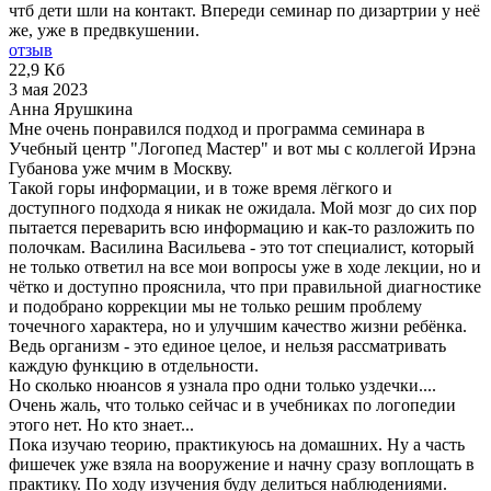
чтб дети шли на контакт. Впереди семинар по дизартрии у неё
же, уже в предвкушении.
отзыв
22,9 Кб
3 мая 2023
Анна Ярушкина
Мне очень понравился подход и программа семинара в
Учебный центр "Логопед Мастер" и вот мы с коллегой Ирэна
Губанова уже мчим в Москву.
Такой горы информации, и в тоже время лёгкого и
доступного подхода я никак не ожидала. Мой мозг до сих пор
пытается переварить всю информацию и как-то разложить по
полочкам. Василина Васильева - это тот специалист, который
не только ответил на все мои вопросы уже в ходе лекции, но и
чётко и доступно прояснила, что при правильной диагностике
и подобрано коррекции мы не только решим проблему
точечного характера, но и улучшим качество жизни ребёнка.
Ведь организм - это единое целое, и нельзя рассматривать
каждую функцию в отдельности.
Но сколько нюансов я узнала про одни только уздечки....
Очень жаль, что только сейчас и в учебниках по логопедии
этого нет. Но кто знает...
Пока изучаю теорию, практикуюсь на домашних. Ну а часть
фишечек уже взяла на вооружение и начну сразу воплощать в
практику. По ходу изучения буду делиться наблюдениями.