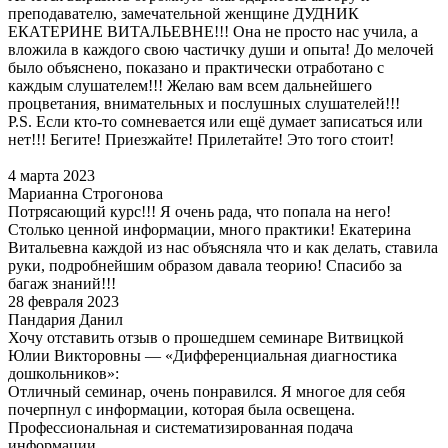
преподавателю, замечательной женщине ДУДНИК
ЕКАТЕРИНЕ ВИТАЛЬЕВНЕ!!! Она не просто нас учила, а
вложила в каждого свою частичку души и опыта! До мелочей
было объяснено, показано и практически отработано с
каждым слушателем!!! Желаю вам всем дальнейшего
процветания, внимательных и послушных слушателей!!!
P.S. Если кто-то сомневается или ещё думает записаться или
нет!!! Бегите! Приезжайте! Прилетайте! Это того стоит!
4 марта 2023
Марианна Строгонова
Потрясающий курс!!! Я очень рада, что попала на него!
Столько ценной информации, много практики! Екатерина
Витальевна каждой из нас объясняла что и как делать, ставила
руки, подробнейшим образом давала теорию! Спасибо за
багаж знаний!!!
28 февраля 2023
Пандария Данил
Хочу отставить отзыв о прошедшем семинаре Витвицкой
Юлии Викторовны — «Дифференциальная диагностика
дошкольников»:
Отличный семинар, очень понравился. Я многое для себя
почерпнул с информации, которая была освещена.
Профессиональная и систематизированная подача
информации