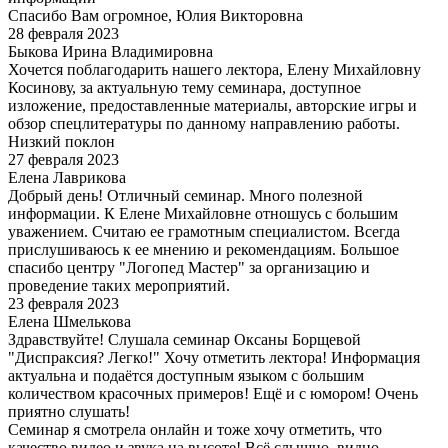
Спасибо Вам огромное, Юлия Викторовна
28 февраля 2023
Быкова Ирина Владимировна
Хочется поблагодарить нашего лектора, Елену Михайловну
Косинову, за актуальную тему семинара, доступное
изложение, предоставленные материалы, авторские игры и
обзор спецлитературы по данному направлению работы.
Низкий поклон
27 февраля 2023
Елена Лаврикова
Добрый день! Отличный семинар. Много полезной
информации. К Елене Михайловне отношусь с большим
уважением. Считаю ее грамотным специалистом. Всегда
прислушиваюсь к ее мнению и рекомендациям. Большое
спасибо центру "Логопед Мастер" за организацию и
проведение таких мероприятий.
23 февраля 2023
Елена Шмелькова
Здравствуйте! Слушала семинар Оксаны Борщевой
"Диспраксия? Легко!" Хочу отметить лектора! Информация
актуальна и подаётся доступным языком с большим
количеством красочных примеров! Ещё и с юмором! Очень
приятно слушать!
Семинар я смотрела онлайн и тоже хочу отметить, что
качество видео и звука на высоте! Всё слышно, видно,