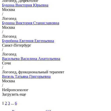
Логопед, Дефектолог
Букина Виктория Юрьевна
Москва
/
Логопед
Бунина Виктория Станиславовна
Москва
/
Логопед
Буробина Евгения Евгеньевна
Санкт-Петербург
/
Логопед
Васильева Василина Анатольевна
Сочи
/
Логопед, функциональный терапевт
Визель Татьяна Григорьевна
Москва
/
Нейропсихолог
Загрузить еще
1
2
3
...
6